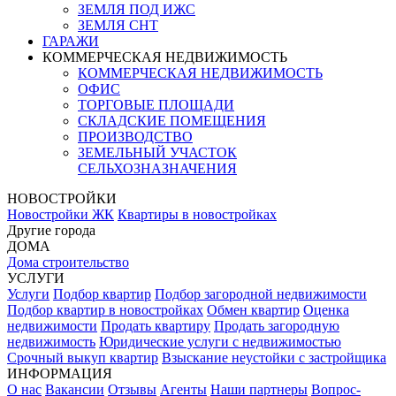
ЗЕМЛЯ ПОД ИЖС
ЗЕМЛЯ СНТ
ГАРАЖИ
КОММЕРЧЕСКАЯ НЕДВИЖИМОСТЬ
КОММЕРЧЕСКАЯ НЕДВИЖИМОСТЬ
ОФИС
ТОРГОВЫЕ ПЛОЩАДИ
СКЛАДСКИЕ ПОМЕЩЕНИЯ
ПРОИЗВОДСТВО
ЗЕМЕЛЬНЫЙ УЧАСТОК
СЕЛЬХОЗНАЗНАЧЕНИЯ
НОВОСТРОЙКИ
Новостройки ЖК
Квартиры в новостройках
Другие города
ДОМА
Дома строительство
УСЛУГИ
Услуги
Подбор квартир
Подбор загородной недвижимости
Подбор квартир в новостройках
Обмен квартир
Оценка
недвижимости
Продать квартиру
Продать загородную
недвижимость
Юридические услуги с недвижимостью
Срочный выкуп квартир
Взыскание неустойки с застройщика
ИНФОРМАЦИЯ
О нас
Вакансии
Отзывы
Агенты
Наши партнеры
Вопрос-