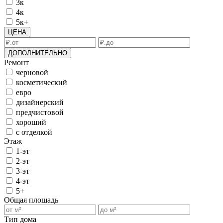
3к
4к
5к+
ЦЕНА
ДОПОЛНИТЕЛЬНО
Ремонт
черновой
косметический
евро
дизайнерский
предчистовой
хороший
с отделкой
Этаж
1-эт
2-эт
3-эт
4-эт
5+
Общая площадь
Тип дома