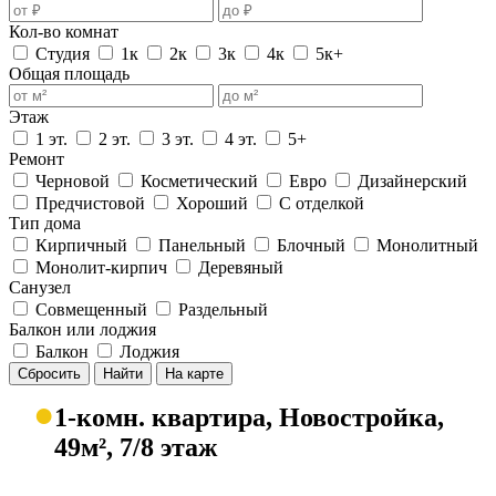
Кол-во комнат
Студия
1к
2к
3к
4к
5к+
Общая площадь
Этаж
1 эт.
2 эт.
3 эт.
4 эт.
5+
Ремонт
Черновой
Косметический
Евро
Дизайнерский
Предчистовой
Хороший
С отделкой
Тип дома
Кирпичный
Панельный
Блочный
Монолитный
Монолит-кирпич
Деревяный
Санузел
Совмещенный
Раздельный
Балкон или лоджия
Балкон
Лоджия
Сбросить
Найти
На карте
●
1-комн. квартира, Новостройка,
49м², 7/8 этаж