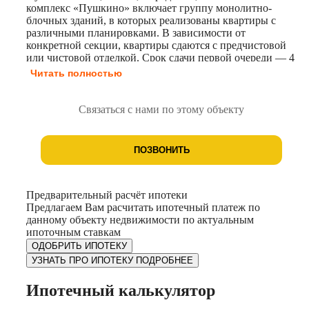
комплекс «Пушкино» включает группу монолитно-
блочных зданий, в которых реализованы квартиры с
различными планировками. В зависимости от
конкретной секции, квартиры сдаются с предчистовой
или чистовой отделкой. Срок сдачи первой очереди — 4
квартал 2026 года (ГП-1.1 и ГП-2.1). Территория жилого
Читать полностью
комплекса огорожена и находится под охраной.
Обеспечено видеонаблюдение. Для удобства жильцов
предусмотрены гостевые автостоянки и места для
Связаться с нами по этому объекту
выгула собак. На территории комплекса размещены
детские игровые комплексы, зоны для отдыха,
пешеходный бульвар. Проектом предусмотрено
ПОЗВОНИТЬ
строительство школы на 1100 учащихся и детского сада
на 260 дошкольников. В непосредственной близости к
жилому комплексу находятся действующие детские
сады, школы, супермаркеты и медицинские учреждения.
Предварительный расчёт ипотеки
Предлагаем Вам расчитать ипотечный платеж по
данному объекту недвижимости по актуальным
ипоточным ставкам
ОДОБРИТЬ ИПОТЕКУ
УЗНАТЬ ПРО ИПОТЕКУ ПОДРОБНЕЕ
Ипотечный калькулятор