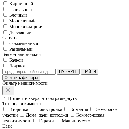
Кирпичный
Панельный
Блочный
Монолитный
Монолит-кирпич
Деревяный
Санузел
Совмещенный
Раздельный
Балкон или лоджия
Балкон
Лоджия
НА КАРТЕ
НАЙТИ
Очистить фильтры
Фильтр недвижимости
Потяните вверх, чтобы развернуть
Тип недвижимости
Вторичка
Новостройка
Комнаты
Земельные
участки
Дома, дачи, коттеджи
Коммерческая
недвижимость
Гаражи
Машиноместо
Цена