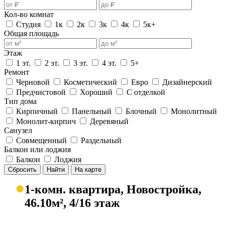
Кол-во комнат
Студия
1к
2к
3к
4к
5к+
Общая площадь
Этаж
1 эт.
2 эт.
3 эт.
4 эт.
5+
Ремонт
Черновой
Косметический
Евро
Дизайнерский
Предчистовой
Хороший
С отделкой
Тип дома
Кирпичный
Панельный
Блочный
Монолитный
Монолит-кирпич
Деревяный
Санузел
Совмещенный
Раздельный
Балкон или лоджия
Балкон
Лоджия
Сбросить
Найти
На карте
●
1-комн. квартира, Новостройка,
46.10м², 4/16 этаж