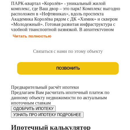
ПАРК-квартал «Королёв» - уникальный жилой
комплекс, где Ваш двор – это парк! Комплекс выгодно
расположен в «Нефтяниках», вдоль проспекта
Академика Королёва рядом с ДК «Химик» и сквером
«Молодежный». Готовая развитая инфраструктура с
удобной транспортной развязкой. В архитектурном
ансамбле комплекса расположено семь
Читать полностью
многоквартирных домов разной высотности 14- 22
этажа с торгово-офисными помещениями на первых
этажах. Яркие фасады из керамогранита органично
Связаться с нами по этому объекту
выделяют парк-квартал на фоне окружающей застройки.
Комфортная переменная этажность добавляет внешнему
облику домов ритм современного города и позволяет
ПОЗВОНИТЬ
наполнить квартиры естественным светом. Единый
двор-парк без машин. Вся территория вымощена
цветной тротуарной плиткой без барьеров и ступеней
для свободного проезда детских колясок, самокатов и
Предварительный расчёт ипотеки
велосипедов. Большая прогулочная зона с локациями
Предлагаем Вам расчитать ипотечный платеж по
для отдыха и работы на свежем воздухе в беседках и под
данному объекту недвижимости по актуальным
теневыми навесами. Обилие зелени и продуманный
ипоточным ставкам
ландшафтный дизайн. Экопарковки. Спортивные зоны
ОДОБРИТЬ ИПОТЕКУ
и воркаут. Игровые площадки для детей разного
УЗНАТЬ ПРО ИПОТЕКУ ПОДРОБНЕЕ
возраста. Велодорожки. Сквозные подъезды на уровне
тротуара с выходом во двор и на парковку. Входные
Ипотечный калькулятор
группы и холлы выполнены в современном стиле,