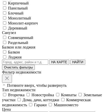
Кирпичный
Панельный
Блочный
Монолитный
Монолит-кирпич
Деревяный
Санузел
Совмещенный
Раздельный
Балкон или лоджия
Балкон
Лоджия
НА КАРТЕ
НАЙТИ
Очистить фильтры
Фильтр недвижимости
Потяните вверх, чтобы развернуть
Тип недвижимости
Вторичка
Новостройка
Комнаты
Земельные
участки
Дома, дачи, коттеджи
Коммерческая
недвижимость
Гаражи
Машиноместо
Цена