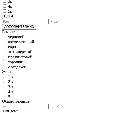
3к
4к
5к+
ЦЕНА
ДОПОЛНИТЕЛЬНО
Ремонт
черновой
косметический
евро
дизайнерский
предчистовой
хороший
с отделкой
Этаж
1-эт
2-эт
3-эт
4-эт
5+
Общая площадь
Тип дома