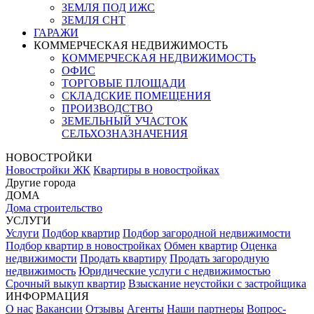
ЗЕМЛЯ ПОД ИЖС
ЗЕМЛЯ СНТ
ГАРАЖИ
КОММЕРЧЕСКАЯ НЕДВИЖИМОСТЬ
КОММЕРЧЕСКАЯ НЕДВИЖИМОСТЬ
ОФИС
ТОРГОВЫЕ ПЛОЩАДИ
СКЛАДСКИЕ ПОМЕЩЕНИЯ
ПРОИЗВОДСТВО
ЗЕМЕЛЬНЫЙ УЧАСТОК
СЕЛЬХОЗНАЗНАЧЕНИЯ
НОВОСТРОЙКИ
Новостройки ЖК
Квартиры в новостройках
Другие города
ДОМА
Дома строительство
УСЛУГИ
Услуги
Подбор квартир
Подбор загородной недвижимости
Подбор квартир в новостройках
Обмен квартир
Оценка
недвижимости
Продать квартиру
Продать загородную
недвижимость
Юридические услуги с недвижимостью
Срочный выкуп квартир
Взыскание неустойки с застройщика
ИНФОРМАЦИЯ
О нас
Вакансии
Отзывы
Агенты
Наши партнеры
Вопрос-