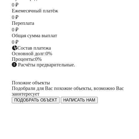
0 ₽
капиталовложение, которое не теряет ликвидность со
временем. Квартиры доступны с выбором ремонта:
Ежемесячный платёж
предчистовая или чистовая отделка. Жизнь в
0 ₽
«Королёве» - это жизнь в тёплых уютных домах, где
Переплата
царит добрососедство и здоровый образ жизни, где
0 ₽
хорошо растить детей и заботиться о родителях.
Общая сумма выплат
0 ₽
Состав платежа
Основной долг:
0%
Проценты:
0%
Расчёты предварительные.
Похожие объекты
Подобрали для Вас похожие объекты, возможно Вас
заинтересует
ПОДОБРАТЬ ОБЪЕКТ
НАПИСАТЬ НАМ