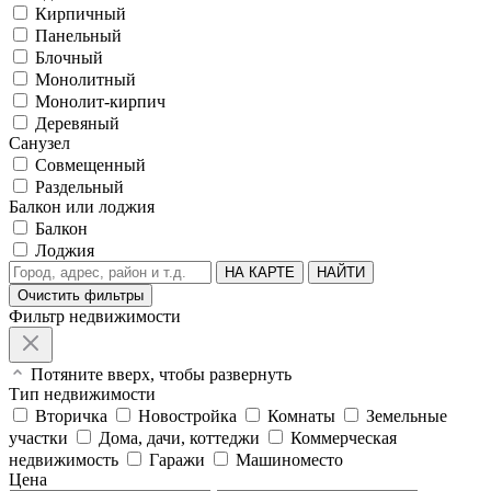
Кирпичный
Панельный
Блочный
Монолитный
Монолит-кирпич
Деревяный
Санузел
Совмещенный
Раздельный
Балкон или лоджия
Балкон
Лоджия
НА КАРТЕ
НАЙТИ
Очистить фильтры
Фильтр недвижимости
Потяните вверх, чтобы развернуть
Тип недвижимости
Вторичка
Новостройка
Комнаты
Земельные
участки
Дома, дачи, коттеджи
Коммерческая
недвижимость
Гаражи
Машиноместо
Цена