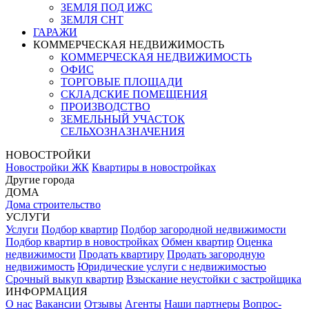
ЗЕМЛЯ ПОД ИЖС
ЗЕМЛЯ СНТ
ГАРАЖИ
КОММЕРЧЕСКАЯ НЕДВИЖИМОСТЬ
КОММЕРЧЕСКАЯ НЕДВИЖИМОСТЬ
ОФИС
ТОРГОВЫЕ ПЛОЩАДИ
СКЛАДСКИЕ ПОМЕЩЕНИЯ
ПРОИЗВОДСТВО
ЗЕМЕЛЬНЫЙ УЧАСТОК
СЕЛЬХОЗНАЗНАЧЕНИЯ
НОВОСТРОЙКИ
Новостройки ЖК
Квартиры в новостройках
Другие города
ДОМА
Дома строительство
УСЛУГИ
Услуги
Подбор квартир
Подбор загородной недвижимости
Подбор квартир в новостройках
Обмен квартир
Оценка
недвижимости
Продать квартиру
Продать загородную
недвижимость
Юридические услуги с недвижимостью
Срочный выкуп квартир
Взыскание неустойки с застройщика
ИНФОРМАЦИЯ
О нас
Вакансии
Отзывы
Агенты
Наши партнеры
Вопрос-