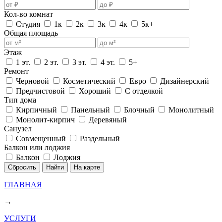
Кол-во комнат
Студия
1к
2к
3к
4к
5к+
Общая площадь
Этаж
1 эт.
2 эт.
3 эт.
4 эт.
5+
Ремонт
Черновой
Косметический
Евро
Дизайнерский
Предчистовой
Хороший
С отделкой
Тип дома
Кирпичный
Панельный
Блочный
Монолитный
Монолит-кирпич
Деревяный
Санузел
Совмещенный
Раздельный
Балкон или лоджия
Балкон
Лоджия
Сбросить
Найти
На карте
ГЛАВНАЯ
→
УСЛУГИ