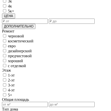
3к
4к
5к+
ЦЕНА
ДОПОЛНИТЕЛЬНО
Ремонт
черновой
косметический
евро
дизайнерский
предчистовой
хороший
с отделкой
Этаж
1-эт
2-эт
3-эт
4-эт
5+
Общая площадь
Тип дома