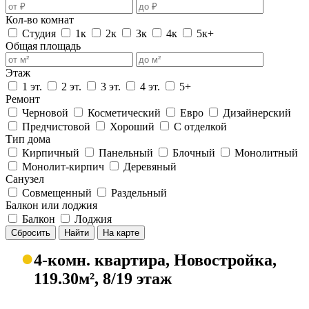
Кол-во комнат
Студия
1к
2к
3к
4к
5к+
Общая площадь
Этаж
1 эт.
2 эт.
3 эт.
4 эт.
5+
Ремонт
Черновой
Косметический
Евро
Дизайнерский
Предчистовой
Хороший
С отделкой
Тип дома
Кирпичный
Панельный
Блочный
Монолитный
Монолит-кирпич
Деревяный
Санузел
Совмещенный
Раздельный
Балкон или лоджия
Балкон
Лоджия
Сбросить
Найти
На карте
●
4-комн. квартира, Новостройка,
119.30м², 8/19 этаж