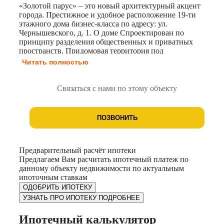
«Золотой парус» – это новый архитектурный акцент
города. Престижное и удобное расположение 19-ти
этажного дома бизнес-класса по адресу: ул.
Чернышевского, д. 1. О доме Спроектирован по
принципу разделения общественных и приватных
пространств. Придомовая территория под
круглосуточным видеонаблюдением исключает
Читать полностью
появление посторонних. • Все условия для приятной
жизни: в районе уже сформирована необходимая
инфраструктура. • Ничего лишнего: коробы под
Связаться с нами по этому объекту
кондиционеры, архитектурная подсветка. • Отдых для
каждого: игровая и спортивная площадки. • Колясочная
и комфортный крытый паркинг на 140 машино-мест для
ПОЗВОНИТЬ
жильцов. Стильный дизайн Архитекторы разработали
дизайн с учётом современных трендов. Прозрачные
входные группы позволяют видеть, что происходит
внутри подъезда и снаружи во дворе. Помимо этого,
Предварительный расчёт ипотеки
вход расположен на уровне земли, а лифтовой холл по-
Предлагаем Вам расчитать ипотечный платеж по
настоящему просторный.
данному объекту недвижимости по актуальным
ипоточным ставкам
ОДОБРИТЬ ИПОТЕКУ
УЗНАТЬ ПРО ИПОТЕКУ ПОДРОБНЕЕ
Ипотечный калькулятор