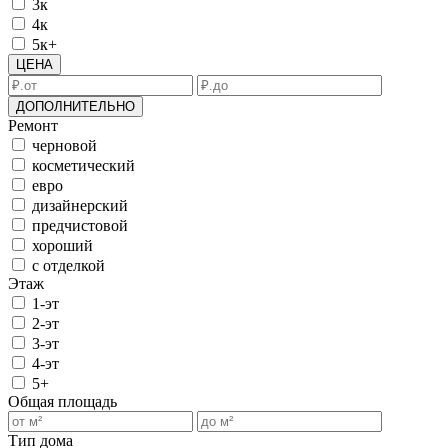
3к
4к
5к+
ЦЕНА
ДОПОЛНИТЕЛЬНО
Ремонт
черновой
косметический
евро
дизайнерский
предчистовой
хороший
с отделкой
Этаж
1-эт
2-эт
3-эт
4-эт
5+
Общая площадь
Тип дома