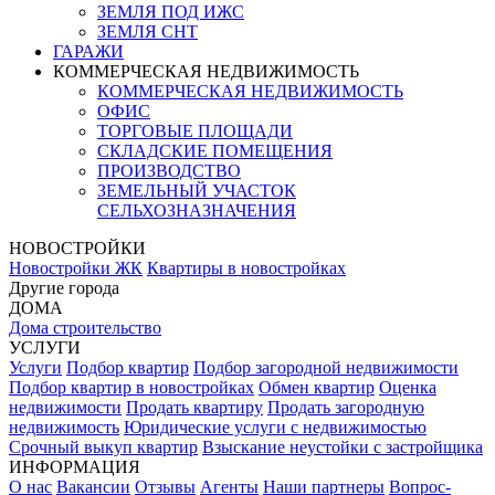
ЗЕМЛЯ ПОД ИЖС
ЗЕМЛЯ СНТ
ГАРАЖИ
КОММЕРЧЕСКАЯ НЕДВИЖИМОСТЬ
КОММЕРЧЕСКАЯ НЕДВИЖИМОСТЬ
ОФИС
ТОРГОВЫЕ ПЛОЩАДИ
СКЛАДСКИЕ ПОМЕЩЕНИЯ
ПРОИЗВОДСТВО
ЗЕМЕЛЬНЫЙ УЧАСТОК
СЕЛЬХОЗНАЗНАЧЕНИЯ
НОВОСТРОЙКИ
Новостройки ЖК
Квартиры в новостройках
Другие города
ДОМА
Дома строительство
УСЛУГИ
Услуги
Подбор квартир
Подбор загородной недвижимости
Подбор квартир в новостройках
Обмен квартир
Оценка
недвижимости
Продать квартиру
Продать загородную
недвижимость
Юридические услуги с недвижимостью
Срочный выкуп квартир
Взыскание неустойки с застройщика
ИНФОРМАЦИЯ
О нас
Вакансии
Отзывы
Агенты
Наши партнеры
Вопрос-