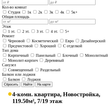
Кол-во комнат
Студия
1к
2к
3к
4к
5к+
Общая площадь
Этаж
1 эт.
2 эт.
3 эт.
4 эт.
5+
Ремонт
Черновой
Косметический
Евро
Дизайнерский
Предчистовой
Хороший
С отделкой
Тип дома
Кирпичный
Панельный
Блочный
Монолитный
Монолит-кирпич
Деревяный
Санузел
Совмещенный
Раздельный
Балкон или лоджия
Балкон
Лоджия
Сбросить
Найти
На карте
●
4-комн. квартира, Новостройка,
119.50м², 7/19 этаж