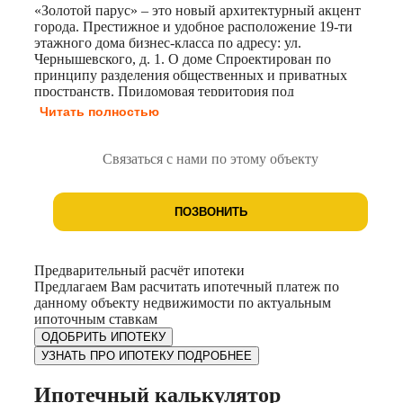
«Золотой парус» – это новый архитектурный акцент
города. Престижное и удобное расположение 19-ти
этажного дома бизнес-класса по адресу: ул.
Чернышевского, д. 1. О доме Спроектирован по
принципу разделения общественных и приватных
пространств. Придомовая территория под
круглосуточным видеонаблюдением исключает
Читать полностью
появление посторонних. • Все условия для приятной
жизни: в районе уже сформирована необходимая
инфраструктура. • Ничего лишнего: коробы под
Связаться с нами по этому объекту
кондиционеры, архитектурная подсветка. • Отдых для
каждого: игровая и спортивная площадки. • Колясочная
и комфортный крытый паркинг на 140 машино-мест для
ПОЗВОНИТЬ
жильцов. Стильный дизайн Архитекторы разработали
дизайн с учётом современных трендов. Прозрачные
входные группы позволяют видеть, что происходит
внутри подъезда и снаружи во дворе. Помимо этого,
Предварительный расчёт ипотеки
вход расположен на уровне земли, а лифтовой холл по-
Предлагаем Вам расчитать ипотечный платеж по
настоящему просторный.
данному объекту недвижимости по актуальным
ипоточным ставкам
ОДОБРИТЬ ИПОТЕКУ
УЗНАТЬ ПРО ИПОТЕКУ ПОДРОБНЕЕ
Ипотечный калькулятор