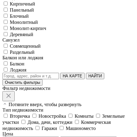
Кирпичный
Панельный
Блочный
Монолитный
Монолит-кирпич
Деревяный
Санузел
Совмещенный
Раздельный
Балкон или лоджия
Балкон
Лоджия
НА КАРТЕ
НАЙТИ
Очистить фильтры
Фильтр недвижимости
Потяните вверх, чтобы развернуть
Тип недвижимости
Вторичка
Новостройка
Комнаты
Земельные
участки
Дома, дачи, коттеджи
Коммерческая
недвижимость
Гаражи
Машиноместо
Цена