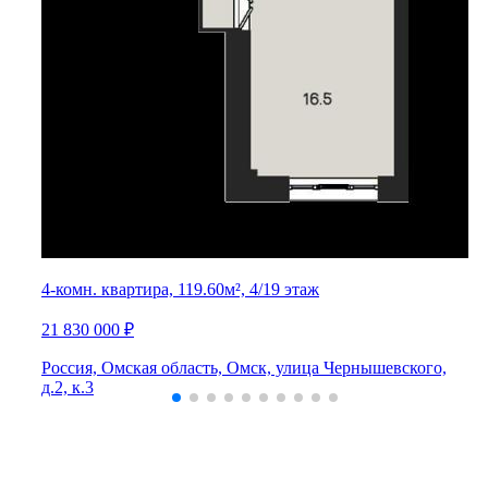
4-комн. квартира, 119.60м², 4/19 этаж
21 830 000 ₽
Россия, Омская область, Омск, улица Чернышевского,
д.2, к.3