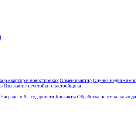
Я
бор квартир в новостройках
Обмен квартир
Оценка недвижимос
ир
Взыскание неустойки с застройщика
Награды и благодарности
Контакты
Обработка персональных д