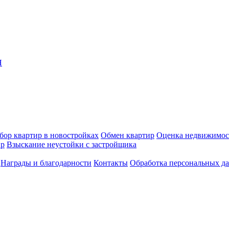
Я
бор квартир в новостройках
Обмен квартир
Оценка недвижимос
ир
Взыскание неустойки с застройщика
Награды и благодарности
Контакты
Обработка персональных д