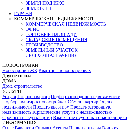
ЗЕМЛЯ ПОД ИЖС
ЗЕМЛЯ СНТ
ГАРАЖИ
КОММЕРЧЕСКАЯ НЕДВИЖИМОСТЬ
КОММЕРЧЕСКАЯ НЕДВИЖИМОСТЬ
ОФИС
ТОРГОВЫЕ ПЛОЩАДИ
СКЛАДСКИЕ ПОМЕЩЕНИЯ
ПРОИЗВОДСТВО
ЗЕМЕЛЬНЫЙ УЧАСТОК
СЕЛЬХОЗНАЗНАЧЕНИЯ
НОВОСТРОЙКИ
Новостройки ЖК
Квартиры в новостройках
Другие города
ДОМА
Дома строительство
УСЛУГИ
Услуги
Подбор квартир
Подбор загородной недвижимости
Подбор квартир в новостройках
Обмен квартир
Оценка
недвижимости
Продать квартиру
Продать загородную
недвижимость
Юридические услуги с недвижимостью
Срочный выкуп квартир
Взыскание неустойки с застройщика
ИНФОРМАЦИЯ
О нас
Вакансии
Отзывы
Агенты
Наши партнеры
Вопрос-