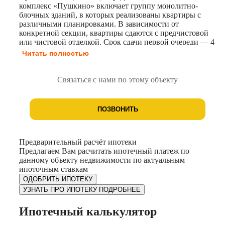
комплекс «Пушкино» включает группу монолитно-
блочных зданий, в которых реализованы квартиры с
различными планировками. В зависимости от
конкретной секции, квартиры сдаются с предчистовой
или чистовой отделкой. Срок сдачи первой очереди — 4
квартал 2026 года (ГП-1.1 и ГП-2.1). Территория жилого
Читать полностью
комплекса огорожена и находится под охраной.
Обеспечено видеонаблюдение. Для удобства жильцов
предусмотрены гостевые автостоянки и места для
Связаться с нами по этому объекту
выгула собак. На территории комплекса размещены
детские игровые комплексы, зоны для отдыха,
пешеходный бульвар. Проектом предусмотрено
ПОЗВОНИТЬ
строительство школы на 1100 учащихся и детского сада
на 260 дошкольников. В непосредственной близости к
жилому комплексу находятся действующие детские
сады, школы, супермаркеты и медицинские учреждения.
Предварительный расчёт ипотеки
Предлагаем Вам расчитать ипотечный платеж по
данному объекту недвижимости по актуальным
ипоточным ставкам
ОДОБРИТЬ ИПОТЕКУ
УЗНАТЬ ПРО ИПОТЕКУ ПОДРОБНЕЕ
Ипотечный калькулятор