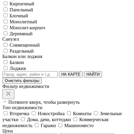
Кирпичный
Панельный
Блочный
Монолитный
Монолит-кирпич
Деревяный
Санузел
Совмещенный
Раздельный
Балкон или лоджия
Балкон
Лоджия
НА КАРТЕ
НАЙТИ
Очистить фильтры
Фильтр недвижимости
Потяните вверх, чтобы развернуть
Тип недвижимости
Вторичка
Новостройка
Комнаты
Земельные
участки
Дома, дачи, коттеджи
Коммерческая
недвижимость
Гаражи
Машиноместо
Цена