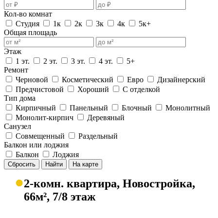
Кол-во комнат
Студия
1к
2к
3к
4к
5к+
Общая площадь
Этаж
1 эт.
2 эт.
3 эт.
4 эт.
5+
Ремонт
Черновой
Косметический
Евро
Дизайнерский
Предчистовой
Хороший
С отделкой
Тип дома
Кирпичный
Панельный
Блочный
Монолитный
Монолит-кирпич
Деревяный
Санузел
Совмещенный
Раздельный
Балкон или лоджия
Балкон
Лоджия
Сбросить
Найти
На карте
●
2-комн. квартира, Новостройка,
66м², 7/8 этаж