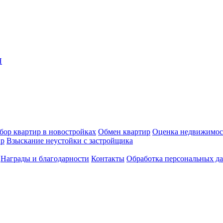
Я
бор квартир в новостройках
Обмен квартир
Оценка недвижимос
ир
Взыскание неустойки с застройщика
Награды и благодарности
Контакты
Обработка персональных д