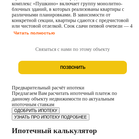
комплекс «Пушкино» включает группу монолитно-
блочных зданий, в которых реализованы квартиры с
различными планировками. В зависимости от
конкретной секции, квартиры сдаются с предчистовой
или чистовой отделкой. Срок сдачи первой очереди — 4
квартал 2026 года (ГП-1.1 и ГП-2.1). Территория жилого
Читать полностью
комплекса огорожена и находится под охраной.
Обеспечено видеонаблюдение. Для удобства жильцов
предусмотрены гостевые автостоянки и места для
Связаться с нами по этому объекту
выгула собак. На территории комплекса размещены
детские игровые комплексы, зоны для отдыха,
пешеходный бульвар. Проектом предусмотрено
ПОЗВОНИТЬ
строительство школы на 1100 учащихся и детского сада
на 260 дошкольников. В непосредственной близости к
жилому комплексу находятся действующие детские
сады, школы, супермаркеты и медицинские учреждения.
Предварительный расчёт ипотеки
Предлагаем Вам расчитать ипотечный платеж по
данному объекту недвижимости по актуальным
ипоточным ставкам
ОДОБРИТЬ ИПОТЕКУ
УЗНАТЬ ПРО ИПОТЕКУ ПОДРОБНЕЕ
Ипотечный калькулятор