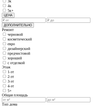
3к
4к
5к+
ЦЕНА
ДОПОЛНИТЕЛЬНО
Ремонт
черновой
косметический
евро
дизайнерский
предчистовой
хороший
с отделкой
Этаж
1-эт
2-эт
3-эт
4-эт
5+
Общая площадь
Тип дома