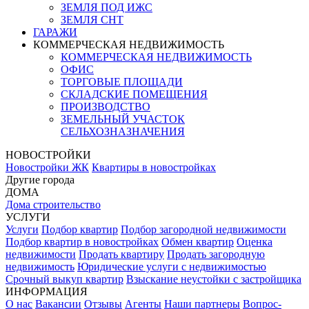
ЗЕМЛЯ ПОД ИЖС
ЗЕМЛЯ СНТ
ГАРАЖИ
КОММЕРЧЕСКАЯ НЕДВИЖИМОСТЬ
КОММЕРЧЕСКАЯ НЕДВИЖИМОСТЬ
ОФИС
ТОРГОВЫЕ ПЛОЩАДИ
СКЛАДСКИЕ ПОМЕЩЕНИЯ
ПРОИЗВОДСТВО
ЗЕМЕЛЬНЫЙ УЧАСТОК
СЕЛЬХОЗНАЗНАЧЕНИЯ
НОВОСТРОЙКИ
Новостройки ЖК
Квартиры в новостройках
Другие города
ДОМА
Дома строительство
УСЛУГИ
Услуги
Подбор квартир
Подбор загородной недвижимости
Подбор квартир в новостройках
Обмен квартир
Оценка
недвижимости
Продать квартиру
Продать загородную
недвижимость
Юридические услуги с недвижимостью
Срочный выкуп квартир
Взыскание неустойки с застройщика
ИНФОРМАЦИЯ
О нас
Вакансии
Отзывы
Агенты
Наши партнеры
Вопрос-