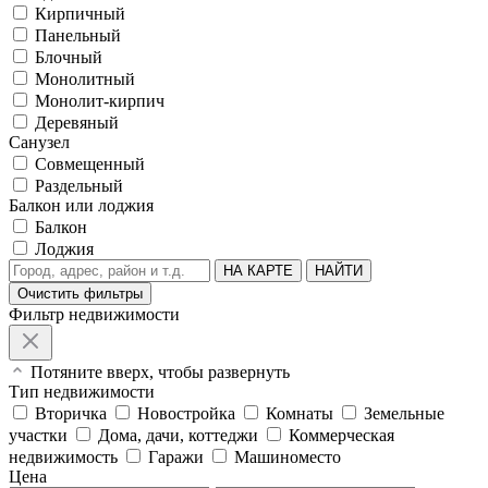
Кирпичный
Панельный
Блочный
Монолитный
Монолит-кирпич
Деревяный
Санузел
Совмещенный
Раздельный
Балкон или лоджия
Балкон
Лоджия
НА КАРТЕ
НАЙТИ
Очистить фильтры
Фильтр недвижимости
Потяните вверх, чтобы развернуть
Тип недвижимости
Вторичка
Новостройка
Комнаты
Земельные
участки
Дома, дачи, коттеджи
Коммерческая
недвижимость
Гаражи
Машиноместо
Цена