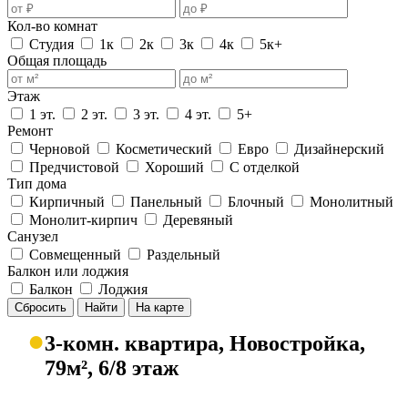
Кол-во комнат
Студия
1к
2к
3к
4к
5к+
Общая площадь
Этаж
1 эт.
2 эт.
3 эт.
4 эт.
5+
Ремонт
Черновой
Косметический
Евро
Дизайнерский
Предчистовой
Хороший
С отделкой
Тип дома
Кирпичный
Панельный
Блочный
Монолитный
Монолит-кирпич
Деревяный
Санузел
Совмещенный
Раздельный
Балкон или лоджия
Балкон
Лоджия
Сбросить
Найти
На карте
●
3-комн. квартира, Новостройка,
79м², 6/8 этаж