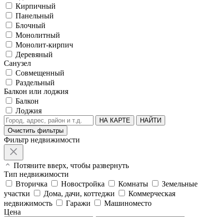
Кирпичный
Панельный
Блочный
Монолитный
Монолит-кирпич
Деревяный
Санузел
Совмещенный
Раздельный
Балкон или лоджия
Балкон
Лоджия
НА КАРТЕ
НАЙТИ
Очистить фильтры
Фильтр недвижимости
Потяните вверх, чтобы развернуть
Тип недвижимости
Вторичка
Новостройка
Комнаты
Земельные
участки
Дома, дачи, коттеджи
Коммерческая
недвижимость
Гаражи
Машиноместо
Цена