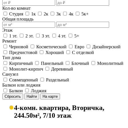
Кол-во комнат
Студия
1к
2к
3к
4к
5к+
Общая площадь
Этаж
1 эт.
2 эт.
3 эт.
4 эт.
5+
Ремонт
Черновой
Косметический
Евро
Дизайнерский
Предчистовой
Хороший
С отделкой
Тип дома
Кирпичный
Панельный
Блочный
Монолитный
Монолит-кирпич
Деревяный
Санузел
Совмещенный
Раздельный
Балкон или лоджия
Балкон
Лоджия
Сбросить
Найти
На карте
●
4-комн. квартира, Вторичка,
244.50м², 7/10 этаж