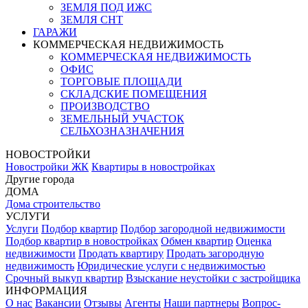
ЗЕМЛЯ ПОД ИЖС
ЗЕМЛЯ СНТ
ГАРАЖИ
КОММЕРЧЕСКАЯ НЕДВИЖИМОСТЬ
КОММЕРЧЕСКАЯ НЕДВИЖИМОСТЬ
ОФИС
ТОРГОВЫЕ ПЛОЩАДИ
СКЛАДСКИЕ ПОМЕЩЕНИЯ
ПРОИЗВОДСТВО
ЗЕМЕЛЬНЫЙ УЧАСТОК
СЕЛЬХОЗНАЗНАЧЕНИЯ
НОВОСТРОЙКИ
Новостройки ЖК
Квартиры в новостройках
Другие города
ДОМА
Дома строительство
УСЛУГИ
Услуги
Подбор квартир
Подбор загородной недвижимости
Подбор квартир в новостройках
Обмен квартир
Оценка
недвижимости
Продать квартиру
Продать загородную
недвижимость
Юридические услуги с недвижимостью
Срочный выкуп квартир
Взыскание неустойки с застройщика
ИНФОРМАЦИЯ
О нас
Вакансии
Отзывы
Агенты
Наши партнеры
Вопрос-