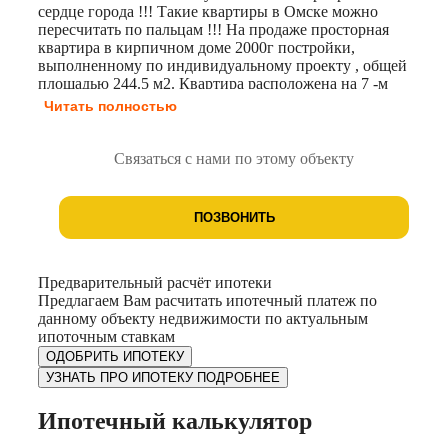
сердце города !!! Такие квартиры в Омске можно
пересчитать по пальцам !!! На продаже просторная
квартира в кирпичном доме 2000г постройки,
выполненному по индивидуальному проекту , общей
площадью 244.5 м2. Квартира расположена на 7 -м
этаже 10-этажного кирпичного дома. Особенно Вас
Читать полностью
порадует удачная планировка , которая включает в себя:
просторную кухню— гостиную , площадью 36.9 м2,
четыре изолированные комнаты, с 3- я лоджиями , 2
Связаться с нами по этому объекту
санузла, в одном из которых находится сауна и
прачечная и огромный холл . Высота потолков - 3 метра.
У покупателя, данной квартиры, появляется уникальная
ПОЗВОНИТЬ
возможность сделать ремонт под себя - воплотить в
жизнь любые дизайнерские идеи и создать
индивидуальное пространство! Дом комфортный для
проживания, благоустроенная, закрытая и охраняемая
Предварительный расчёт ипотеки
придомовая территория. Во дворе детские площадки,
Предлагаем Вам расчитать ипотечный платеж по
достаточное количество парковочных мест. Дом
данному объекту недвижимости по актуальным
расположен в районе с развитой инфраструктурой, где в
ипоточным ставкам
шаговой доступности находятся все необходимые
ОДОБРИТЬ ИПОТЕКУ
объекты для комфортной жизни: Лицей №66, школа
УЗНАТЬ ПРО ИПОТЕКУ ПОДРОБНЕЕ
№77, детский сад № 314, Авиационный колледж ,
супермаркеты, множество магазинов, аптек. Рядом с
Ипотечный калькулятор
домом спортивные, культурно-досуговые, медицинские,
детские и образовательные центры. В шаговой