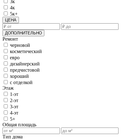
3к
4к
5к+
ЦЕНА
ДОПОЛНИТЕЛЬНО
Ремонт
черновой
косметический
евро
дизайнерский
предчистовой
хороший
с отделкой
Этаж
1-эт
2-эт
3-эт
4-эт
5+
Общая площадь
Тип дома