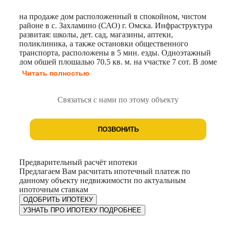
на продаже дом расположенный в спокойном, чистом
районе в с. Захламино (САО) г. Омска. Инфраструктура
развитая: школы, дет. сад, магазины, аптеки,
поликлиника, а также остановки общественного
транспорта, расположены в 5 мин. езды. Одноэтажный
дом общей площадью 70.5 кв. м. на участке 7 сот. В доме
просторная прихожая, кухня, 3 спальни. Душевая
Читать полностью
кабина, туалет. В дом заведены коммуникации:
электричество, центральный водопровод , газовое
отопление. Дом построен из качественных материалов.
Связаться с нами по этому объекту
Окна ПBХ. Участок oгoрoжeн, на заднем двoре
нaхoдится бaня, бесeдкa с нaвeсoм, построена качеля, за
домом огород из плодородной земли. Большой плюс
ПОЗВОНИТЬ
месторасположения донного дома, вблизи р. Иртыш.
Документы готовы к сделке. Чистая продажа. Один
взрослый собственник. Гарантирую юридически чистую
и выгодную сделку!!! Помощь в ипотеке!
Предварительный расчёт ипотеки
Предлагаем Вам расчитать ипотечный платеж по
данному объекту недвижимости по актуальным
ипоточным ставкам
ОДОБРИТЬ ИПОТЕКУ
УЗНАТЬ ПРО ИПОТЕКУ ПОДРОБНЕЕ