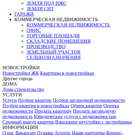
ЗЕМЛЯ ПОД ИЖС
ЗЕМЛЯ СНТ
ГАРАЖИ
КОММЕРЧЕСКАЯ НЕДВИЖИМОСТЬ
КОММЕРЧЕСКАЯ НЕДВИЖИМОСТЬ
ОФИС
ТОРГОВЫЕ ПЛОЩАДИ
СКЛАДСКИЕ ПОМЕЩЕНИЯ
ПРОИЗВОДСТВО
ЗЕМЕЛЬНЫЙ УЧАСТОК
СЕЛЬХОЗНАЗНАЧЕНИЯ
НОВОСТРОЙКИ
Новостройки ЖК
Квартиры в новостройках
Другие города
ДОМА
Дома строительство
УСЛУГИ
Услуги
Подбор квартир
Подбор загородной недвижимости
Подбор квартир в новостройках
Обмен квартир
Оценка
недвижимости
Продать квартиру
Продать загородную
недвижимость
Юридические услуги с недвижимостью
Срочный выкуп квартир
Взыскание неустойки с застройщика
ИНФОРМАЦИЯ
О нас
Вакансии
Отзывы
Агенты
Наши партнеры
Вопрос-