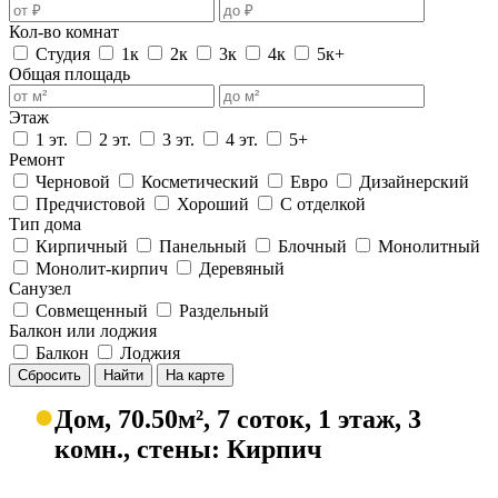
Кол-во комнат
Студия
1к
2к
3к
4к
5к+
Общая площадь
Этаж
1 эт.
2 эт.
3 эт.
4 эт.
5+
Ремонт
Черновой
Косметический
Евро
Дизайнерский
Предчистовой
Хороший
С отделкой
Тип дома
Кирпичный
Панельный
Блочный
Монолитный
Монолит-кирпич
Деревяный
Санузел
Совмещенный
Раздельный
Балкон или лоджия
Балкон
Лоджия
Сбросить
Найти
На карте
●
Дом, 70.50м², 7 соток, 1 этаж, 3
комн., стены: Кирпич