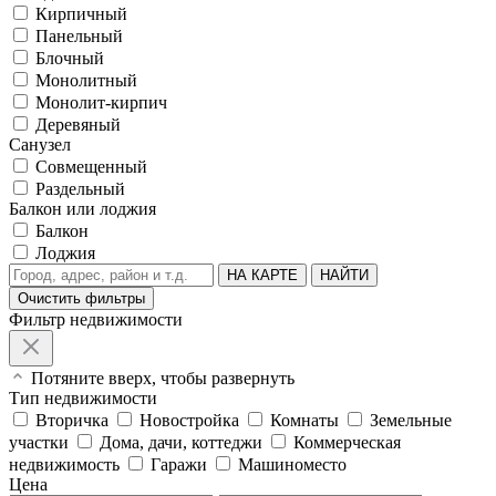
Кирпичный
Панельный
Блочный
Монолитный
Монолит-кирпич
Деревяный
Санузел
Совмещенный
Раздельный
Балкон или лоджия
Балкон
Лоджия
НА КАРТЕ
НАЙТИ
Очистить фильтры
Фильтр недвижимости
Потяните вверх, чтобы развернуть
Тип недвижимости
Вторичка
Новостройка
Комнаты
Земельные
участки
Дома, дачи, коттеджи
Коммерческая
недвижимость
Гаражи
Машиноместо
Цена