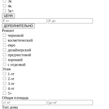
3к
4к
5к+
ЦЕНА
ДОПОЛНИТЕЛЬНО
Ремонт
черновой
косметический
евро
дизайнерский
предчистовой
хороший
с отделкой
Этаж
1-эт
2-эт
3-эт
4-эт
5+
Общая площадь
Тип дома