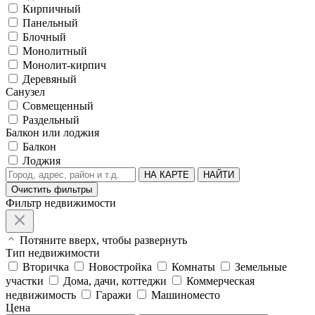
Кирпичный
Панельный
Блочный
Монолитный
Монолит-кирпич
Деревяный
Санузел
Совмещенный
Раздельный
Балкон или лоджия
Балкон
Лоджия
НА КАРТЕ
НАЙТИ
Очистить фильтры
Фильтр недвижимости
Потяните вверх, чтобы развернуть
Тип недвижимости
Вторичка
Новостройка
Комнаты
Земельные
участки
Дома, дачи, коттеджи
Коммерческая
недвижимость
Гаражи
Машиноместо
Цена