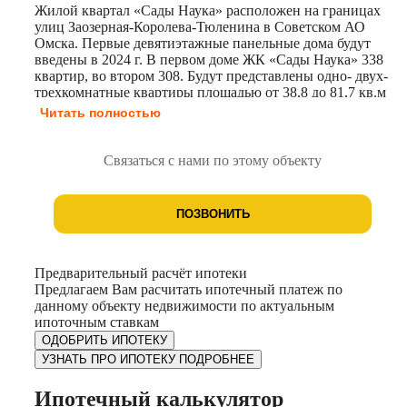
Жилой квартал «Сады Наука» расположен на границах
улиц Заозерная-Королева-Тюленина в Советском АО
Омска. Первые девятиэтажные панельные дома будут
введены в 2024 г. В первом доме ЖК «Сады Наука» 338
квартир, во втором 308. Будут представлены одно- двух-
трехкомнатные квартиры площадью от 38,8 до 81,7 кв.м
с отделкой под ключ. Преимущества ЖК Сады Наука:
Читать полностью
-развитая городская инфраструктура: школы и детские
сады, центры творчества и спорткомплексы, аптеки и
поликлиники, кинотеатр и магазины; -закрытая
Связаться с нами по этому объекту
территория с видеонаблюдением: дома объединены
общим двором с благоустроенной игровой и
спортивной площадками; -транспортная доступность: в
ПОЗВОНИТЬ
нескольких минутах ходьбы — остановка
общественного транспорта «Заозёрная» и «Городская
поликлинника №4», откуда можно добраться в любую
точку города.
Предварительный расчёт ипотеки
Предлагаем Вам расчитать ипотечный платеж по
данному объекту недвижимости по актуальным
ипоточным ставкам
ОДОБРИТЬ ИПОТЕКУ
УЗНАТЬ ПРО ИПОТЕКУ ПОДРОБНЕЕ
Ипотечный калькулятор