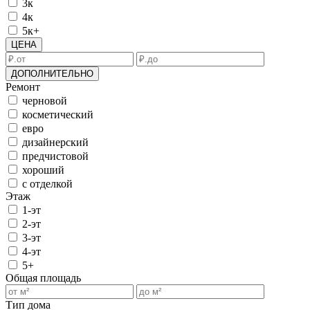
3к
4к
5к+
ЦЕНА
ДОПОЛНИТЕЛЬНО
Ремонт
черновой
косметический
евро
дизайнерский
предчистовой
хороший
с отделкой
Этаж
1-эт
2-эт
3-эт
4-эт
5+
Общая площадь
Тип дома