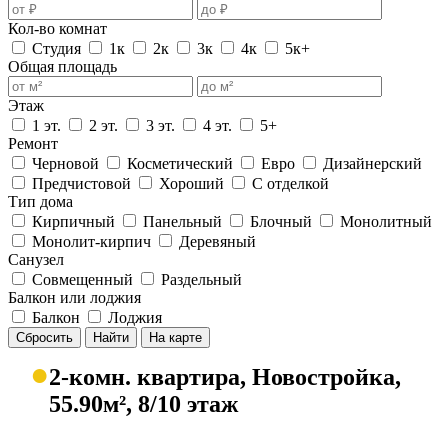
Кол-во комнат
Студия
1к
2к
3к
4к
5к+
Общая площадь
Этаж
1 эт.
2 эт.
3 эт.
4 эт.
5+
Ремонт
Черновой
Косметический
Евро
Дизайнерский
Предчистовой
Хороший
С отделкой
Тип дома
Кирпичный
Панельный
Блочный
Монолитный
Монолит-кирпич
Деревяный
Санузел
Совмещенный
Раздельный
Балкон или лоджия
Балкон
Лоджия
Сбросить
Найти
На карте
●
2-комн. квартира, Новостройка,
55.90м², 8/10 этаж