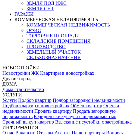
ЗЕМЛЯ ПОД ИЖС
ЗЕМЛЯ СНТ
ГАРАЖИ
КОММЕРЧЕСКАЯ НЕДВИЖИМОСТЬ
КОММЕРЧЕСКАЯ НЕДВИЖИМОСТЬ
ОФИС
ТОРГОВЫЕ ПЛОЩАДИ
СКЛАДСКИЕ ПОМЕЩЕНИЯ
ПРОИЗВОДСТВО
ЗЕМЕЛЬНЫЙ УЧАСТОК
СЕЛЬХОЗНАЗНАЧЕНИЯ
НОВОСТРОЙКИ
Новостройки ЖК
Квартиры в новостройках
Другие города
ДОМА
Дома строительство
УСЛУГИ
Услуги
Подбор квартир
Подбор загородной недвижимости
Подбор квартир в новостройках
Обмен квартир
Оценка
недвижимости
Продать квартиру
Продать загородную
недвижимость
Юридические услуги с недвижимостью
Срочный выкуп квартир
Взыскание неустойки с застройщика
ИНФОРМАЦИЯ
О нас
Вакансии
Отзывы
Агенты
Наши партнеры
Вопрос-