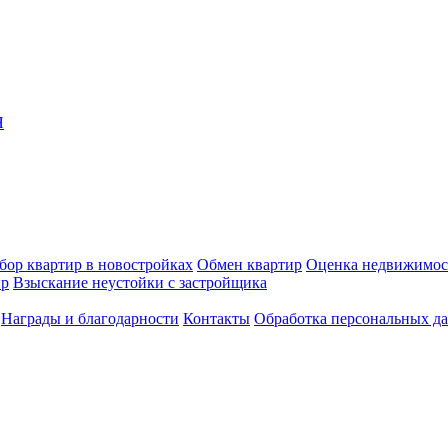
Я
бор квартир в новостройках
Обмен квартир
Оценка недвижимос
ир
Взыскание неустойки с застройщика
Награды и благодарности
Контакты
Обработка персональных д