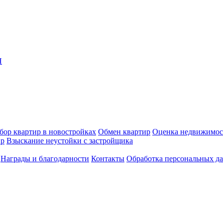
Я
бор квартир в новостройках
Обмен квартир
Оценка недвижимос
ир
Взыскание неустойки с застройщика
Награды и благодарности
Контакты
Обработка персональных д