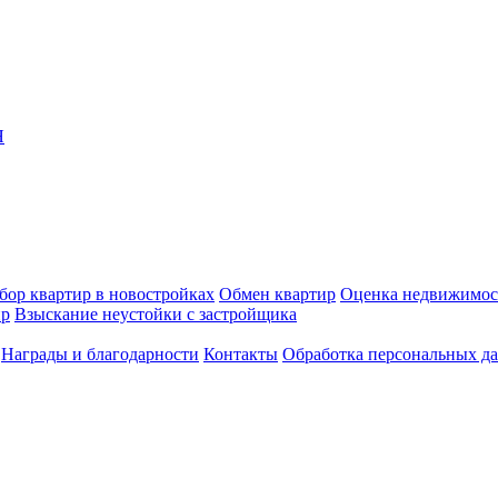
Я
бор квартир в новостройках
Обмен квартир
Оценка недвижимос
ир
Взыскание неустойки с застройщика
Награды и благодарности
Контакты
Обработка персональных д