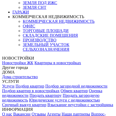
ЗЕМЛЯ ПОД ИЖС
ЗЕМЛЯ СНТ
ГАРАЖИ
КОММЕРЧЕСКАЯ НЕДВИЖИМОСТЬ
КОММЕРЧЕСКАЯ НЕДВИЖИМОСТЬ
ОФИС
ТОРГОВЫЕ ПЛОЩАДИ
СКЛАДСКИЕ ПОМЕЩЕНИЯ
ПРОИЗВОДСТВО
ЗЕМЕЛЬНЫЙ УЧАСТОК
СЕЛЬХОЗНАЗНАЧЕНИЯ
НОВОСТРОЙКИ
Новостройки ЖК
Квартиры в новостройках
Другие города
ДОМА
Дома строительство
УСЛУГИ
Услуги
Подбор квартир
Подбор загородной недвижимости
Подбор квартир в новостройках
Обмен квартир
Оценка
недвижимости
Продать квартиру
Продать загородную
недвижимость
Юридические услуги с недвижимостью
Срочный выкуп квартир
Взыскание неустойки с застройщика
ИНФОРМАЦИЯ
О нас
Вакансии
Отзывы
Агенты
Наши партнеры
Вопрос-