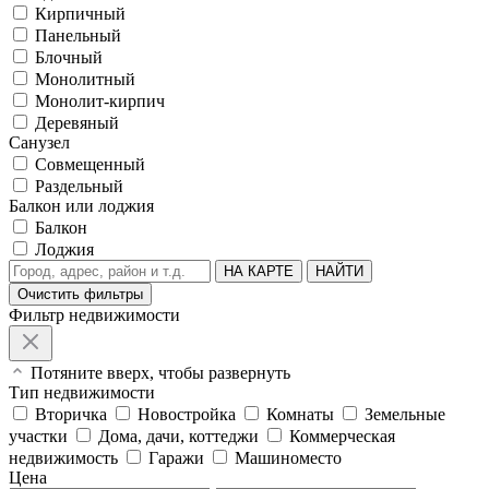
Кирпичный
Панельный
Блочный
Монолитный
Монолит-кирпич
Деревяный
Санузел
Совмещенный
Раздельный
Балкон или лоджия
Балкон
Лоджия
НА КАРТЕ
НАЙТИ
Очистить фильтры
Фильтр недвижимости
Потяните вверх, чтобы развернуть
Тип недвижимости
Вторичка
Новостройка
Комнаты
Земельные
участки
Дома, дачи, коттеджи
Коммерческая
недвижимость
Гаражи
Машиноместо
Цена