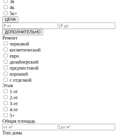
3к
4к
5к+
ЦЕНА
ДОПОЛНИТЕЛЬНО
Ремонт
черновой
косметический
евро
дизайнерский
предчистовой
хороший
с отделкой
Этаж
1-эт
2-эт
3-эт
4-эт
5+
Общая площадь
Тип дома