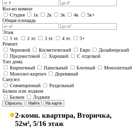
Кол-во комнат
Студия
1к
2к
3к
4к
5к+
Общая площадь
Этаж
1 эт.
2 эт.
3 эт.
4 эт.
5+
Ремонт
Черновой
Косметический
Евро
Дизайнерский
Предчистовой
Хороший
С отделкой
Тип дома
Кирпичный
Панельный
Блочный
Монолитный
Монолит-кирпич
Деревяный
Санузел
Совмещенный
Раздельный
Балкон или лоджия
Балкон
Лоджия
Сбросить
Найти
На карте
●
2-комн. квартира, Вторичка,
52м², 5/16 этаж