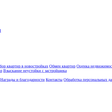
Я
бор квартир в новостройках
Обмен квартир
Оценка недвижимос
ир
Взыскание неустойки с застройщика
Награды и благодарности
Контакты
Обработка персональных д